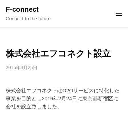
Skip
F-connect
to
ME
Connect to the future
content
株式会社エフコネクト設立
2016年3月25日
b
/
y
0
a
C
m
o
株式会社エフコネクトはO2Oサービスに特化した
i
m
事業を目的とし2016年2月24日に東京都新宿区に
m
会社を設立致しました。
e
n
t